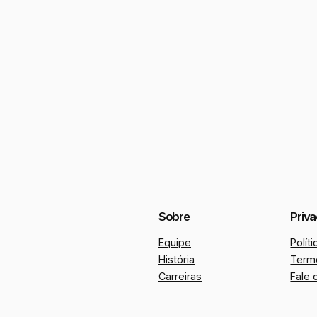
Sobre
Priv
Equipe
Polít
História
Term
Carreiras
Fale