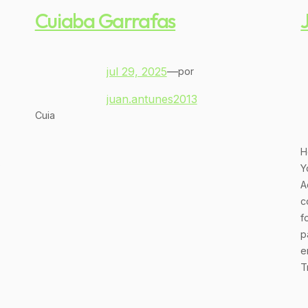
Cuiaba Garrafas
jul 29, 2025
—
por
juan.antunes2013
Cuia
H
o
Y
A
c
f
p
e
T