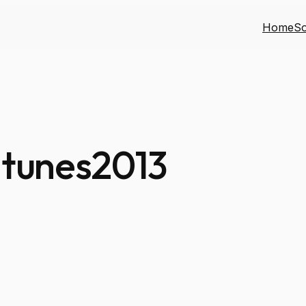
Home
S
ntunes2013