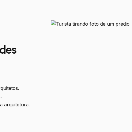
udes
quitetos.
.
 arquitetura.