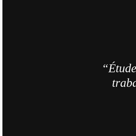
“Étude
trab