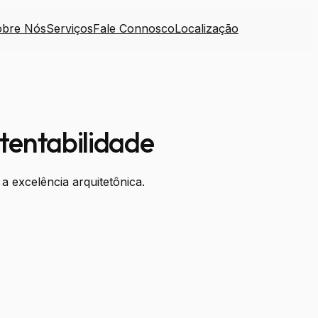
obre Nós
Serviços
Fale Connosco
Localização
tentabilidade
a excelência arquitetônica.