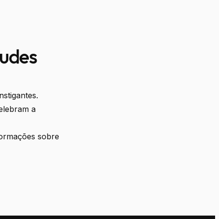
tudes
stigantes.
elebram a
formações sobre