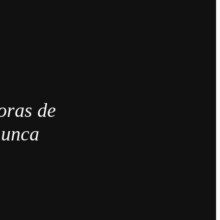
oras de
nunca